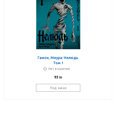
Гамон, Миура: Нелюдь.
Том 1
Нет в наличии
93
₪
Под заказ