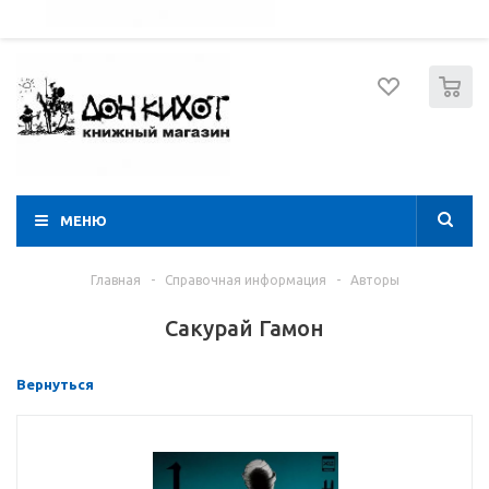
052 274 8574
Вход
Регистрация
0
МЕНЮ
Главная
-
Справочная информация
-
Авторы
Сакурай Гамон
Вернуться