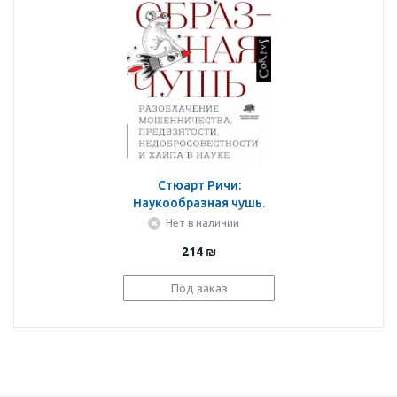
Стюарт Ричи:
Наукообразная чушь.
Разоблачение
Нет в наличии
мошенничества,
214
₪
предвзятости,
недобросовестности и
Под заказ
хайпа в науке