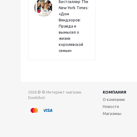
Бестселлер The
New York Times:
«Дом
Виндзоров:
Правда и
вымысел о
жизни
королевской
семьи»
2026 © © Интернет-магазин
КОМПАНИЯ
DonKihot
О компании
Новости
Магазины