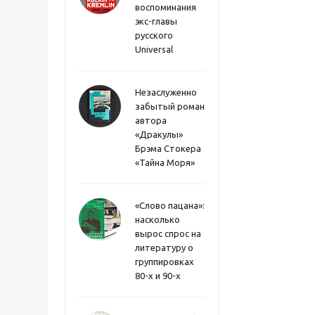
воспоминания
экс-главы
русского
Universal
Незаслуженно
забытый роман
автора
«Дракулы»
Брэма Стокера
«Тайна Моря»
«Слово пацана»:
насколько
вырос спрос на
литературу о
группировках
80-х и 90-х