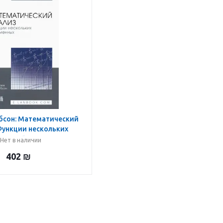
убсон: Математический
Функции нескольких
х. Учебник для вузов
Нет в наличии
402
₪