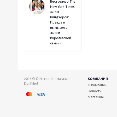
Бестселлер The
New York Times:
«Дом
Виндзоров:
Правда и
вымысел о
жизни
королевской
семьи»
2026 © © Интернет-магазин
КОМПАНИЯ
DonKihot
О компании
Новости
Магазины