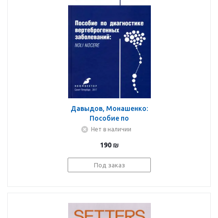
Давыдов, Монашенко:
Пособие по
диагностике
Нет в наличии
вертеброгенных
190
₪
заболеваний. Noli
nocere
Под заказ