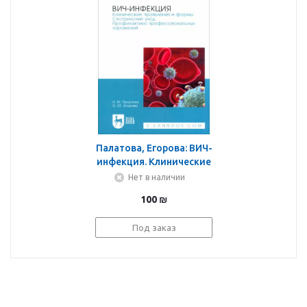
Палатова, Егорова: ВИЧ-
инфекция. Клинические
проявления и формы.
Нет в наличии
Сестринский
100
₪
уход.Учебное пособие
Под заказ