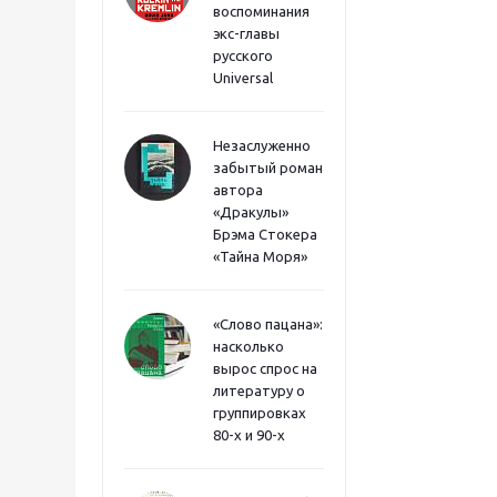
воспоминания
экс-главы
русского
Universal
Незаслуженно
забытый роман
автора
«Дракулы»
Брэма Стокера
«Тайна Моря»
«Слово пацана»:
насколько
вырос спрос на
литературу о
группировках
80-х и 90-х