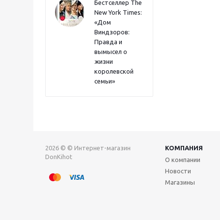
Бестселлер The
New York Times:
«Дом
Виндзоров:
Правда и
вымысел о
жизни
королевской
семьи»
2026 © © Интернет-магазин
КОМПАНИЯ
DonKihot
О компании
Новости
Магазины