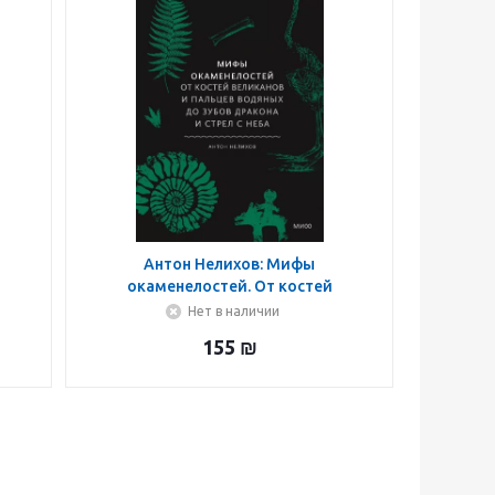
Антон Нелихов: Мифы
окаменелостей. От костей
великанов и пальцев водяных до
Нет в наличии
зубов дракона и стрел с неба
155
₪