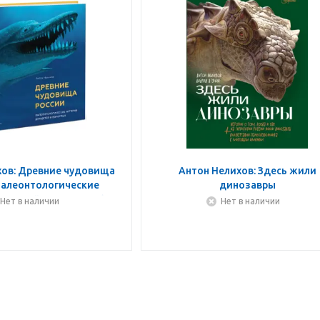
хов: Древние чудовища
Антон Нелихов: Здесь жили
Палеонтологические
динозавры
я детей и взрослых (с
Нет в наличии
Нет в наличии
графом автора)