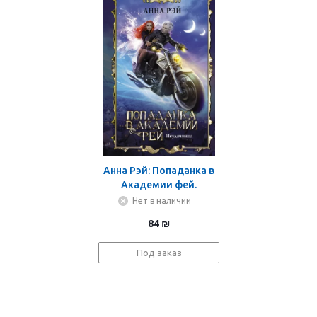
Анна Рэй: Попаданка в
Академии фей.
Неудачница
Нет в наличии
84
₪
Под заказ