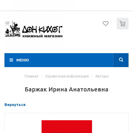
052 274 8574
Вход
Регистрация
0
МЕНЮ
Главная
-
Справочная информация
-
Авторы
Баржак Ирина Анатольевна
Вернуться