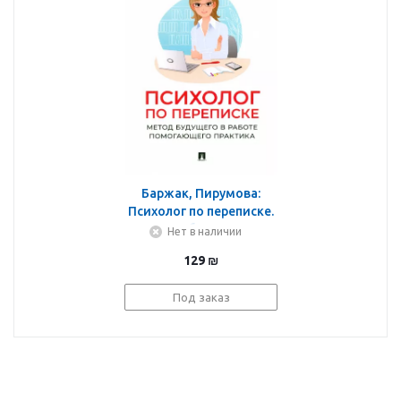
Баржак, Пирумова:
Психолог по переписке.
Метод будущего в
Нет в наличии
работе помогающего
129
₪
практика
Под заказ