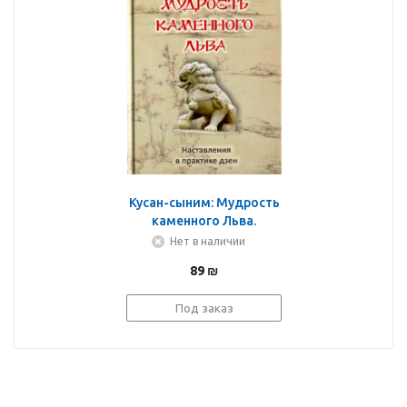
Кусан-сыним: Мудрость
каменного Льва.
Наставления в практике
Нет в наличии
дзен
89
₪
Под заказ