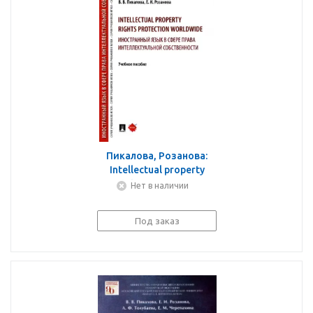
Пикалова, Розанова:
Intellectual property
rights protection
Нет в наличии
worldwide. Иностранный
язык в сфере права
Под заказ
интеллект. собств.