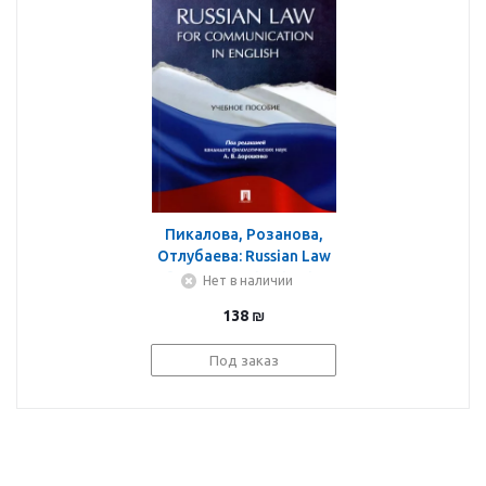
Пикалова, Розанова,
Отлубаева: Russian Law
for Communication in
Нет в наличии
English. Учебное
138
₪
пособие
Под заказ