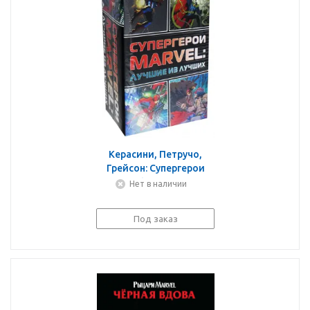
Керасини, Петручо,
Грейсон: Супергерои
Marvel. Лучшие из
Нет в наличии
лучших. Комплект из 4-х
книг
Под заказ