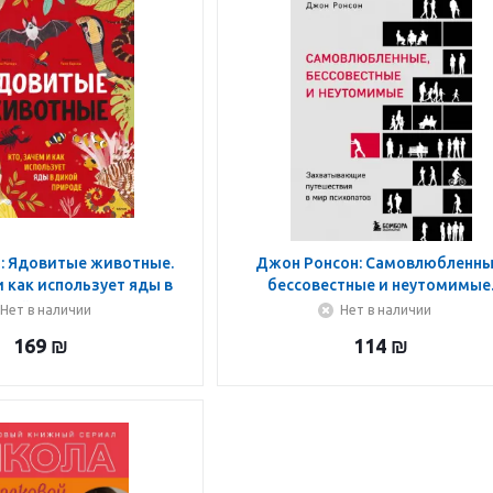
: Ядовитые животные.
Джон Ронсон: Самовлюбленны
и как использует яды в
бессовестные и неутомимые
кой природе
Захватывающие путешествие в
Нет в наличии
Нет в наличии
психопатов
169
₪
114
₪