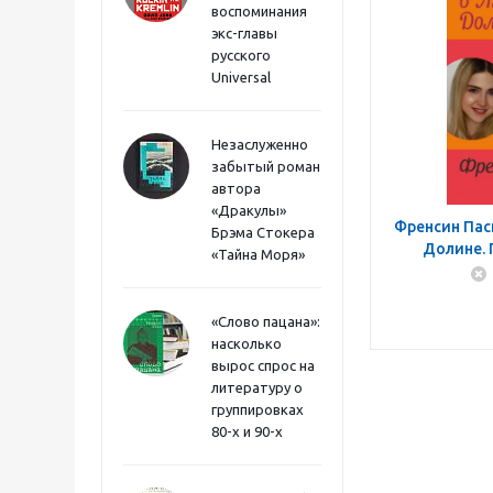
воспоминания
экс-главы
русского
Universal
Незаслуженно
забытый роман
автора
«Дракулы»
Френсин Пас
Брэма Стокера
Долине. 
«Тайна Моря»
«Слово пацана»:
насколько
вырос спрос на
литературу о
группировках
80-х и 90-х