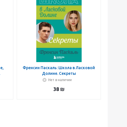
е,
Френсин Паскаль: Школа в Ласковой
.
Долине. Секреты
 мир
Нет в наличии
38
₪