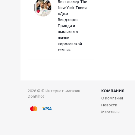
Бестселлер The
New York Times:
«Дом
Виндзоров:
Правда и
вымысел о
жизни
королевской
семьи»
2026 © © Интернет-магазин
КОМПАНИЯ
DonKihot
О компании
Новости
Магазины