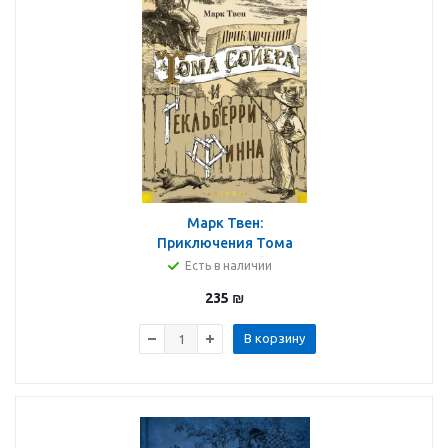
Марк Твен:
Приключения Тома
Сойера и Гекльберри
Есть в наличии
Финна
235
₪
В корзину