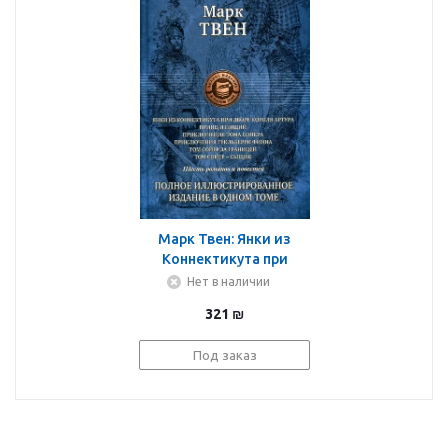
Марк Твен: Янки из
Коннектикута при
дворе короля Артура.
Нет в наличии
Принц и нищий.
321
₪
Приключения Тома
Сойера
Под заказ