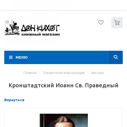
052 274 8574
Вход
Регистрация
0
МЕНЮ
Главная
-
Справочная информация
-
Авторы
Кронштадтский Иоанн Св. Праведный
Вернуться