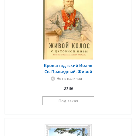
Кронштадтский Иоанн
Св. Праведный: Живой
колос с духовной нивы.
Нет в наличии
Выписки из дневника
37
₪
Под заказ