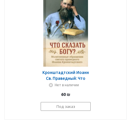
Кронштадтский Иоанн
Св. Праведный: Что
сказать Богу?
Нет в наличии
Молитвенные
60
₪
обращения святого
праведного Иоанна
Под заказ
Кронштадтского