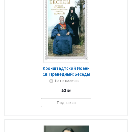
Кронштадтский Иоанн
Св. Праведный: Беседы
протоиерея Иоанна
Нет в наличии
Кронштадтского с
52
₪
игуменией Таисией
Под заказ