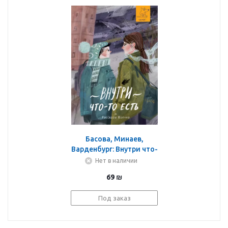
Басова, Минаев,
Варденбург: Внутри что-
то есть
Нет в наличии
69
₪
Под заказ