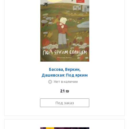
Басова, Веркин,
Дашевская: Под ярким
солнцем
Нет в наличии
21
₪
Под заказ