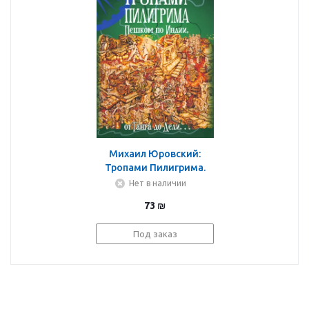
Михаил Юровский:
Тропами Пилигрима.
Пешком по Индии, от
Нет в наличии
Ганга до Дели
73
₪
Под заказ