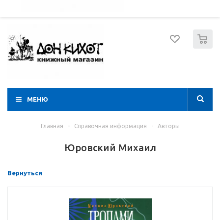
052 274 8574
Вход
Регистрация
0
МЕНЮ
Главная
-
Справочная информация
-
Авторы
Юровский Михаил
Вернуться