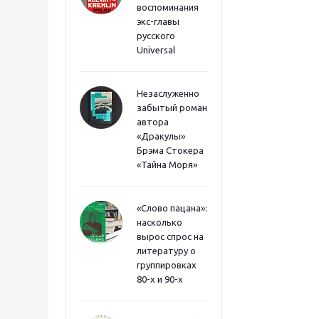
воспоминания
экс-главы
русского
Universal
Незаслуженно
забытый роман
автора
«Дракулы»
Брэма Стокера
«Тайна Моря»
«Слово пацана»:
насколько
вырос спрос на
литературу о
группировках
80-х и 90-х