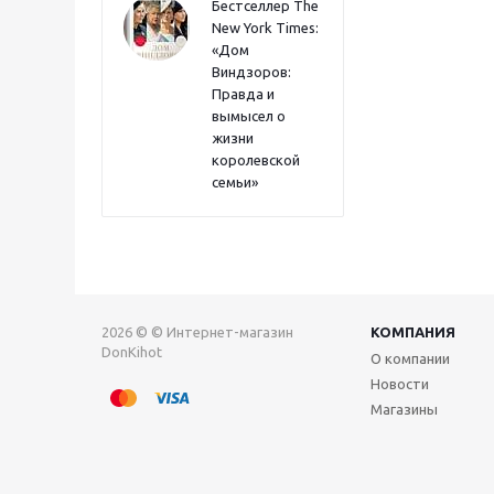
Бестселлер The
New York Times:
«Дом
Виндзоров:
Правда и
вымысел о
жизни
королевской
семьи»
2026 © © Интернет-магазин
КОМПАНИЯ
DonKihot
О компании
Новости
Магазины