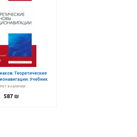
наков: Теоретические
ионавигации. Учебник
для вузов
Нет в наличии
587
₪