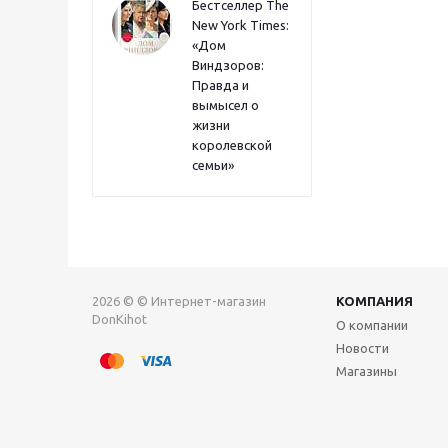
Бестселлер The
New York Times:
«Дом
Виндзоров:
Правда и
вымысел о
жизни
королевской
семьи»
2026 © © Интернет-магазин
КОМПАНИЯ
DonKihot
О компании
Новости
Магазины