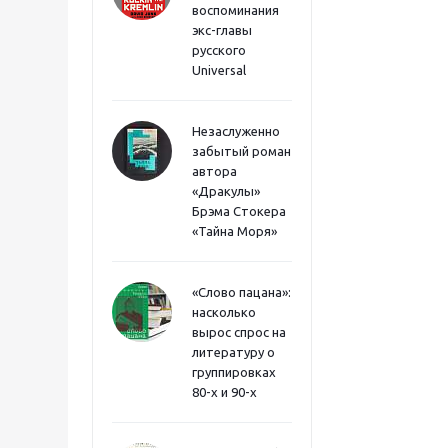
воспоминания
экс-главы
русского
Universal
Незаслуженно
забытый роман
автора
«Дракулы»
Брэма Стокера
«Тайна Моря»
«Слово пацана»:
насколько
вырос спрос на
литературу о
группировках
80-х и 90-х