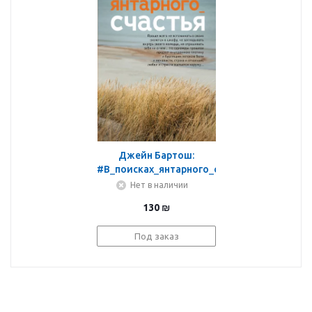
Джейн Бартош:
#В_поисках_янтарного_счастья
Нет в наличии
130
₪
Под заказ