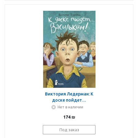
Виктория Ледерман: К
доске пойдет…
Василькин! Школьные
Нет в наличии
истории Димы
174
₪
Василькина, ученика 3
"А" класса
Под заказ