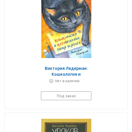
Виктория Ледерман:
Кошкология и
котоведение Тима
Нет в наличии
Усатого
Под заказ