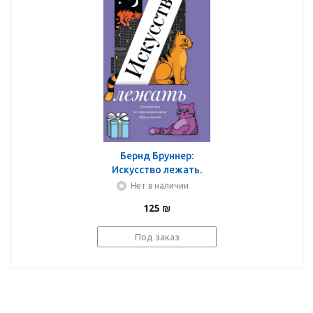
Бернд Бруннер:
Искусство лежать.
Руководство по
Нет в наличии
горизонтальному
125
₪
образу жизни
Под заказ