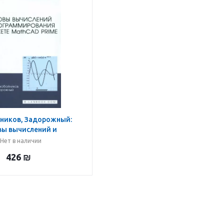
ников, Задорожный:
вы вычислений и
мирования в пакете
Нет в наличии
IME. Учебное пособие
426
₪