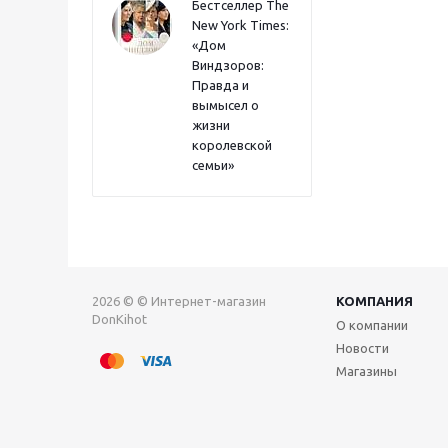
Бестселлер The
New York Times:
«Дом
Виндзоров:
Правда и
вымысел о
жизни
королевской
семьи»
2026 © © Интернет-магазин
КОМПАНИЯ
DonKihot
О компании
Новости
Магазины