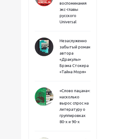
воспоминания
экс-главы
русского
Universal
Незаслуженно
забытый роман
автора
«Дракулы»
Брэма Стокера
«Тайна Моря»
«Слово пацана»:
насколько
вырос спрос на
литературу о
группировках
80-х и 90-х