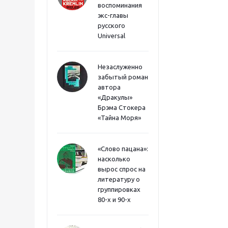
воспоминания
экс-главы
русского
Universal
Незаслуженно
забытый роман
автора
«Дракулы»
Брэма Стокера
«Тайна Моря»
«Слово пацана»:
насколько
вырос спрос на
литературу о
группировках
80-х и 90-х