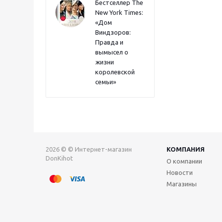
Бестселлер The
New York Times:
«Дом
Виндзоров:
Правда и
вымысел о
жизни
королевской
семьи»
2026 © © Интернет-магазин
КОМПАНИЯ
DonKihot
О компании
Новости
Магазины