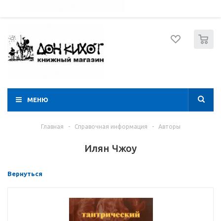
052 274 8574
Вход
Регистрация
0
МЕНЮ
Главная
-
Справочная информация
-
Авторы
Илян Чжоу
Вернуться