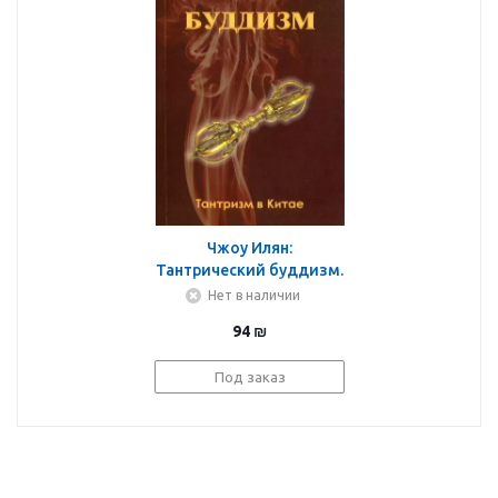
Чжоу Илян:
Тантрический буддизм.
Книга 1. Тантризм в
Нет в наличии
Китае
94
₪
Под заказ