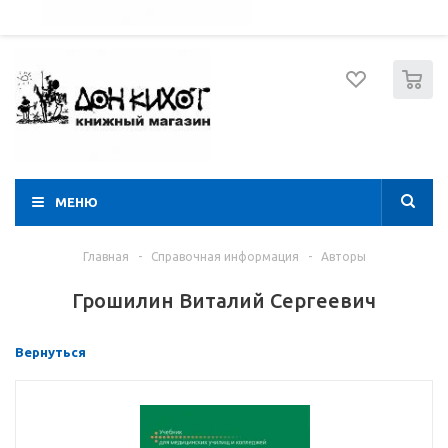
052 274 8574
Вход
Регистрация
0
МЕНЮ
Главная
-
Справочная информация
-
Авторы
Грошилин Виталий Сергеевич
Вернуться