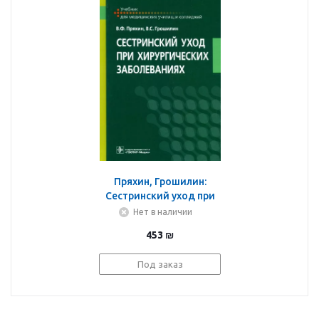
Пряхин, Грошилин:
Сестринский уход при
хирургических
Нет в наличии
заболеваниях. Учебник
453
₪
Под заказ