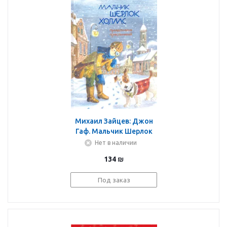
Михаил Зайцев: Джон
Гаф. Мальчик Шерлок
Холмс. Продолжение
Нет в наличии
приключений юного
134
₪
сыщика в изложении
его верного пса
Под заказ