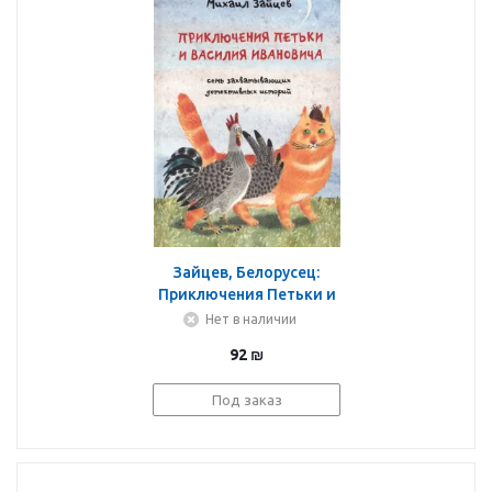
Зайцев, Белорусец:
Приключения Петьки и
Василия Ивановича.
Нет в наличии
Семь захватывающих
92
₪
детективных историй
Под заказ