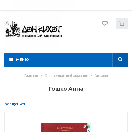
052 274 8574
Вход
Регистрация
0
МЕНЮ
Главная
-
Справочная информация
-
Авторы
Гошко Анна
Вернуться