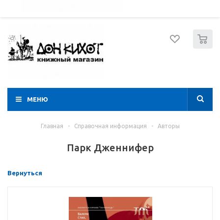
052 274 8574
Вход
Регистрация
0
МЕНЮ
Главная
-
Справочная информация
-
Авторы
Парк Дженнифер
Вернуться