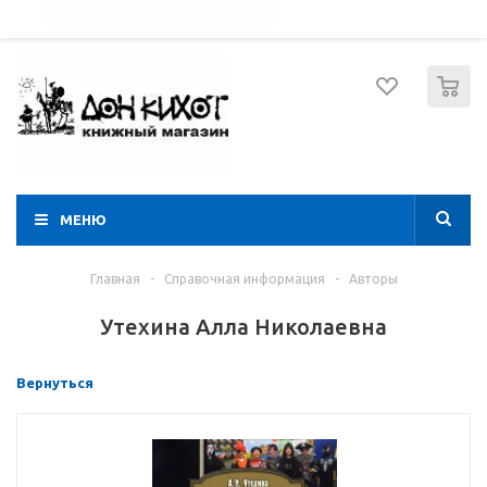
052 274 8574
Вход
Регистрация
0
МЕНЮ
Главная
-
Справочная информация
-
Авторы
Утехина Алла Николаевна
Вернуться