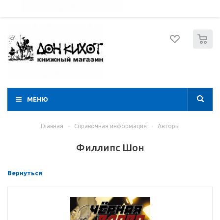
052 274 8574
Вход
Регистрация
0
МЕНЮ
Главная
-
Справочная информация
-
Авторы
Филлипс Шон
Вернуться