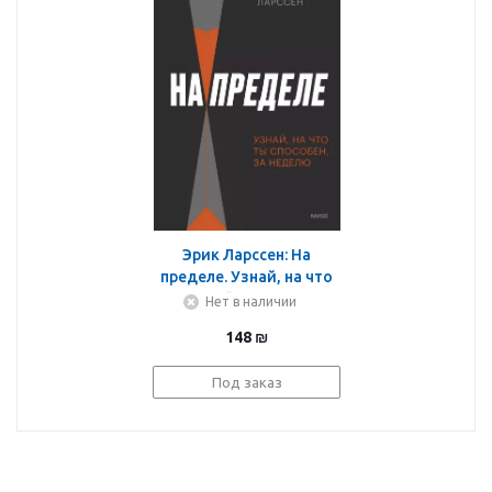
Эрик Ларссен: На
пределе. Узнай, на что
ты способен, за неделю
Нет в наличии
148
₪
Под заказ