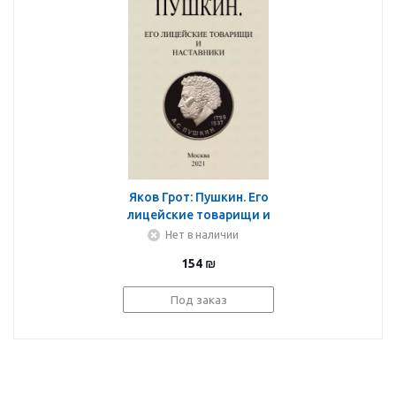
Яков Грот: Пушкин. Его
лицейские товарищи и
наставники.
Нет в наличии
154
₪
Под заказ