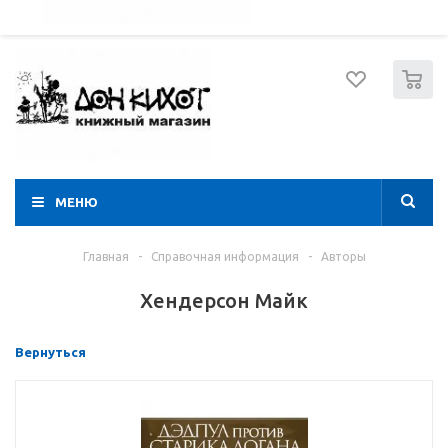
052 274 8574
Вход
Регистрация
0
МЕНЮ
Главная
-
Справочная информация
-
Авторы
Хендерсон Майк
Вернуться