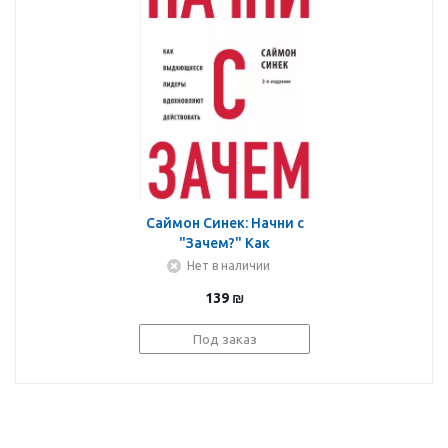
Саймон Синек: Начни с
"Зачем?" Как
выдающиеся лидеры
Нет в наличии
вдохновляют
139
₪
действовать
Под заказ