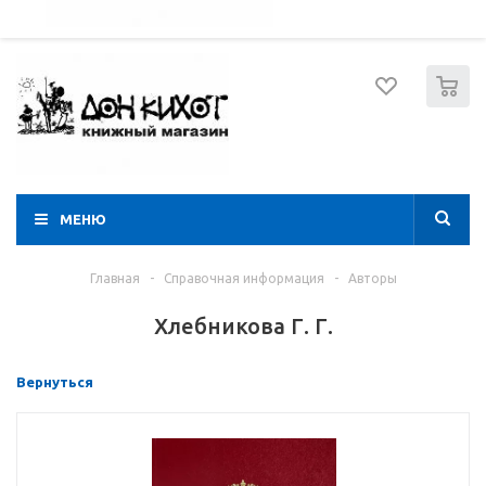
052 274 8574
Вход
Регистрация
0
МЕНЮ
Главная
-
Справочная информация
-
Авторы
Хлебникова Г. Г.
Вернуться