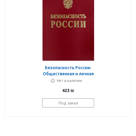
Безопасность России.
Общественная и личная
безопасность. Англо-
Нет в наличии
русский словарь-
423
₪
справочник
Под заказ