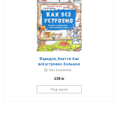
Фарндон, Беатти: Как
всё устроено. Большое
путешествие в мир
Нет в наличии
обычных вещей
238
₪
Под заказ