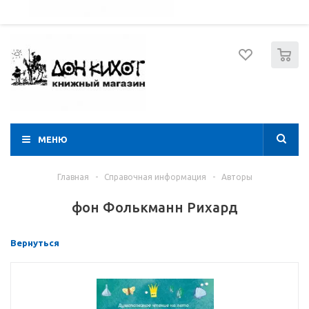
052 274 8574
Вход
Регистрация
0
МЕНЮ
Главная
-
Справочная информация
-
Авторы
фон Фолькманн Рихард
Вернуться