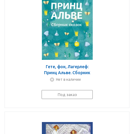
Гете, фон, Лагерлеф:
Принц Альве. Сборник
сказок
Нет в наличии
Под заказ