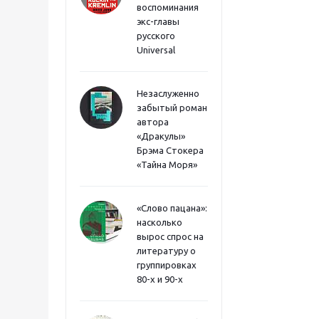
воспоминания
экс-главы
русского
Universal
Незаслуженно
забытый роман
автора
«Дракулы»
Брэма Стокера
«Тайна Моря»
«Слово пацана»:
насколько
вырос спрос на
литературу о
группировках
80-х и 90-х