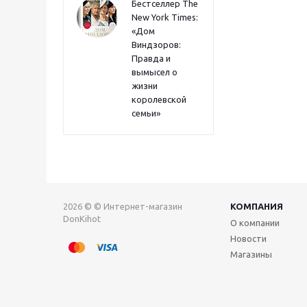
Бестселлер The
New York Times:
«Дом
Виндзоров:
Правда и
вымысел о
жизни
королевской
семьи»
2026 © © Интернет-магазин
КОМПАНИЯ
DonKihot
О компании
Новости
Магазины