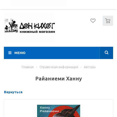
052 274 8574
Вход
Регистрация
0
МЕНЮ
Главная
-
Справочная информация
-
Авторы
Райаниеми Ханну
Вернуться