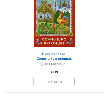
Нина Козлова:
Солнышко в окошке.
Книжка-картинка для
Нет в наличии
самых маленьких
48
₪
Под заказ