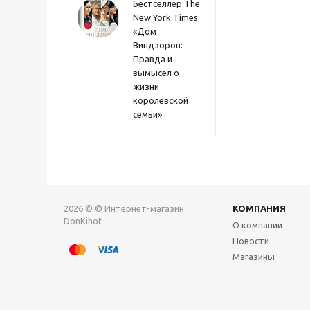
Бестселлер The
New York Times:
«Дом
Виндзоров:
Правда и
вымысел о
жизни
королевской
семьи»
2026 © © Интернет-магазин
КОМПАНИЯ
DonKihot
О компании
Новости
Магазины