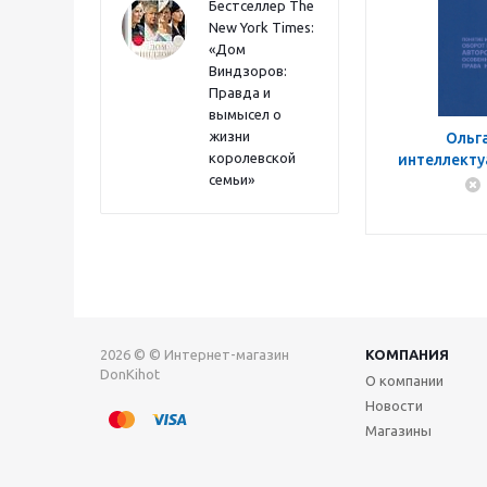
Бестселлер The
New York Times:
«Дом
Виндзоров:
Правда и
вымысел о
жизни
Ольг
королевской
интеллекту
семьи»
России
2026 © © Интернет-магазин
КОМПАНИЯ
DonKihot
О компании
Новости
Магазины