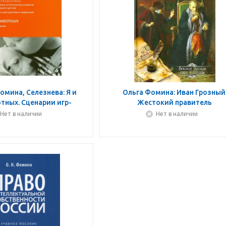
омина, Селезнева: Я и
Ольга Фомина: Иван Грозный
тных. Сценарии игр-
Жестокий правитель
й. Художественно-
Нет в наличии
Нет в наличии
ое развитие ребенка.
ФГОС