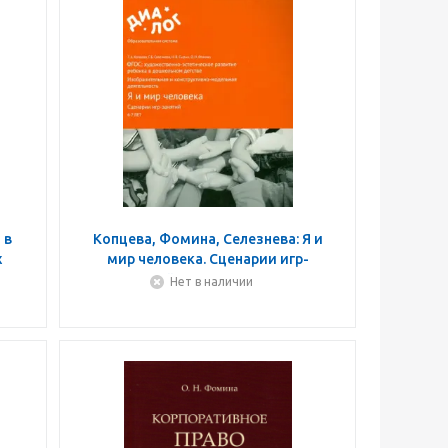
 в
Копцева, Фомина, Селезнева: Я и
х
мир человека. Сценарии игр-
занятий. Художественно-
Нет в наличии
эстетическое развитие. ФГОС