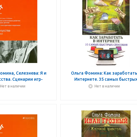
омина, Селезнева: Я и
Ольга Фомина: Как заработать
сства. Сценарии игр-
Интернете. 35 самых быстры
ий. 6-7 лет. ФГОС
способов
Нет в наличии
Нет в наличии