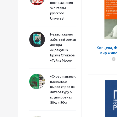
воспоминания
экс-главы
русского
Universal
Незаслуженно
забытый роман
автора
Копцева, Ф
«Дракулы»
мир живо
Брэма Стокера
заняти
«Тайна Моря»
эстетическ
«Слово пацана»:
насколько
вырос спрос на
литературу о
группировках
80-х и 90-х