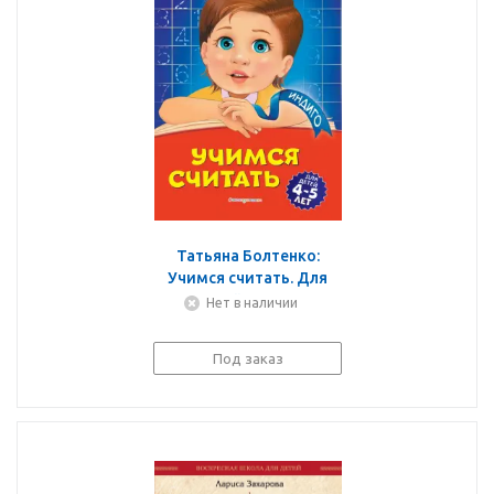
Татьяна Болтенко:
Учимся считать. Для
детей 4-5 лет
Нет в наличии
Под заказ