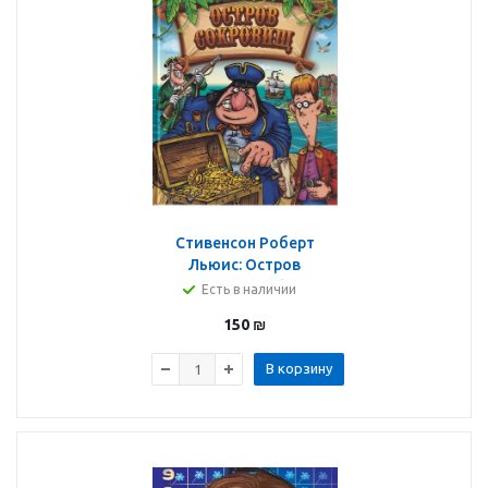
Стивенсон Роберт
Льюис: Остров
Cокровищ. Любимая
Есть в наличии
классика. 197х255 мм.
150
₪
7БЦ. 304 стр. Умка
В корзину