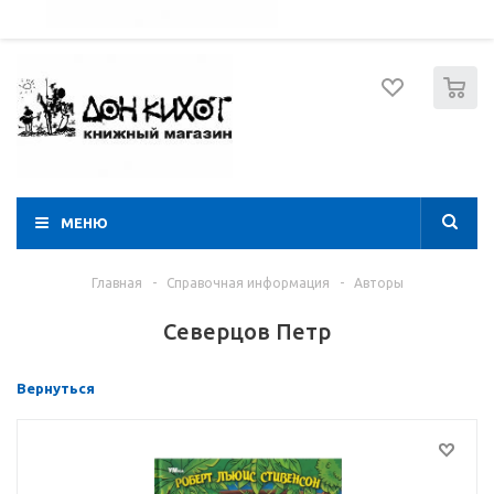
052 274 8574
Вход
Регистрация
0
МЕНЮ
Главная
-
Справочная информация
-
Авторы
Северцов Петр
Вернуться