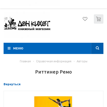
052 274 8574
Вход
Регистрация
0
МЕНЮ
Главная
-
Справочная информация
-
Авторы
Риттинер Ремо
Вернуться