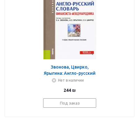
Звонова, Цвирко,
Ярыгина: Англо-русский
словарь финансиста-
Нет в наличии
международника.
244
₪
Учебно-практическое
пособие
Под заказ