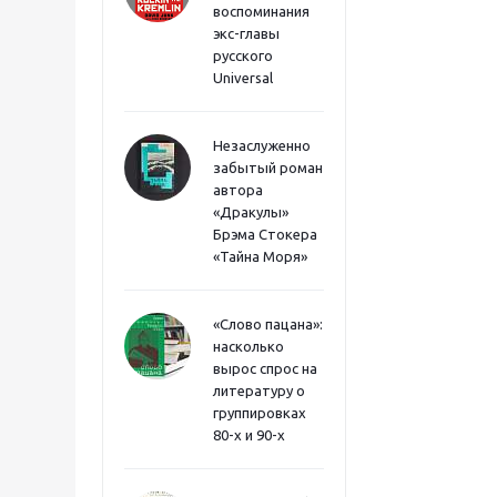
воспоминания
экс-главы
русского
Universal
Незаслуженно
забытый роман
автора
«Дракулы»
Брэма Стокера
«Тайна Моря»
«Слово пацана»:
насколько
вырос спрос на
литературу о
группировках
80-х и 90-х