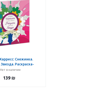
 Харрисс: Снежинка.
 Звезда. Раскраска-
вие в страну чисел
Нет в наличии
139
₪