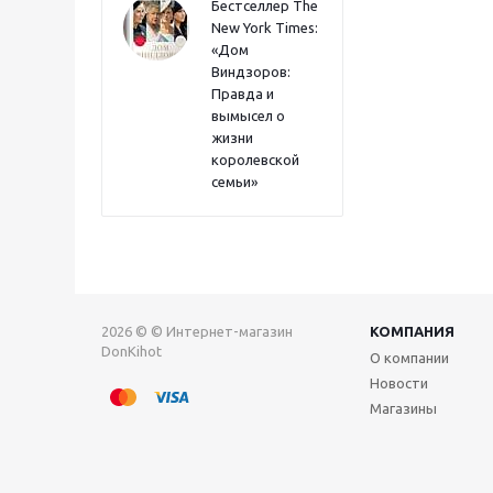
Бестселлер The
New York Times:
«Дом
Виндзоров:
Правда и
вымысел о
жизни
королевской
семьи»
2026 © © Интернет-магазин
КОМПАНИЯ
DonKihot
О компании
Новости
Магазины