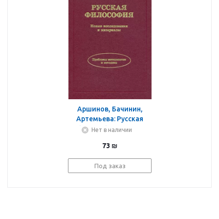
Аршинов, Бачинин,
Артемьева: Русская
философия. Новые
Нет в наличии
исследования и
73
₪
материалы
Под заказ