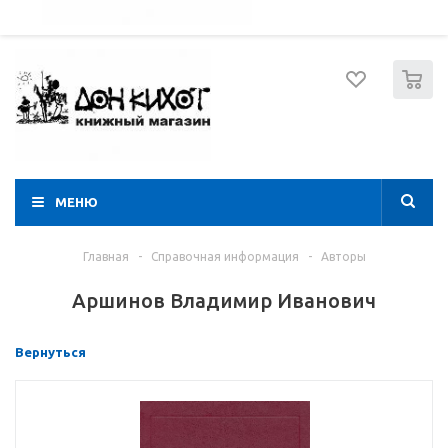
052 274 8574
Вход
Регистрация
0
МЕНЮ
Главная
-
Справочная информация
-
Авторы
Аршинов Владимир Иванович
Вернуться