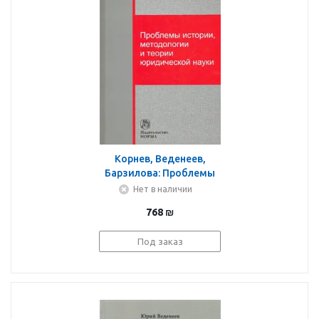
Корнев, Веденеев,
Барзилова: Проблемы
истории, методологии
Нет в наличии
и теории юридической
768
₪
науки. Монография
Под заказ