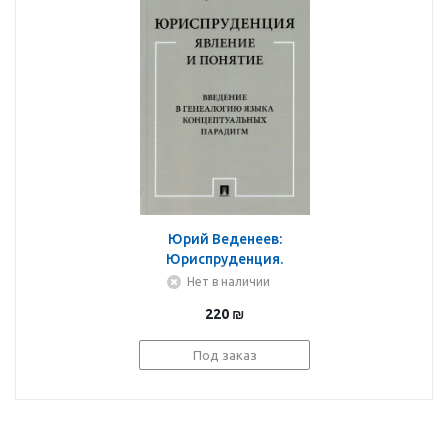
Юрий Веденеев:
Юриспруденция.
Явление и понятие.
Нет в наличии
Введение в генеалогию
220
₪
языка концептуальных
парадигм. Монография
Под заказ