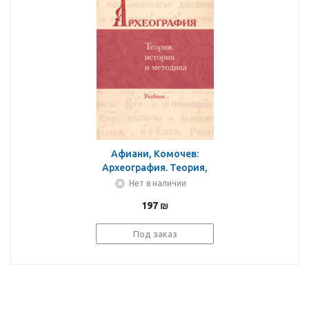
Афиани, Комочев:
Археография. Теория,
история и методика.
Нет в наличии
Учебник
197
₪
Под заказ