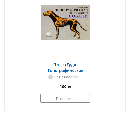
Питер Гуди:
Топографическая
анатомия собаки
Нет в наличии
166
₪
Под заказ